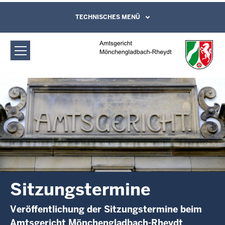
Direkt zum Inhalt
Amtsgericht Mönchengladbach-
TECHNISCHES MENÜ
Leichte Sprache, Gebärdensprachenvideo
und Kontaktformular
Rheydt: Sitzungstermine
Sitzungstermine
Veröffentlichung der Sitzungstermine beim
Amtsgericht Mönchengladbach-Rheydt