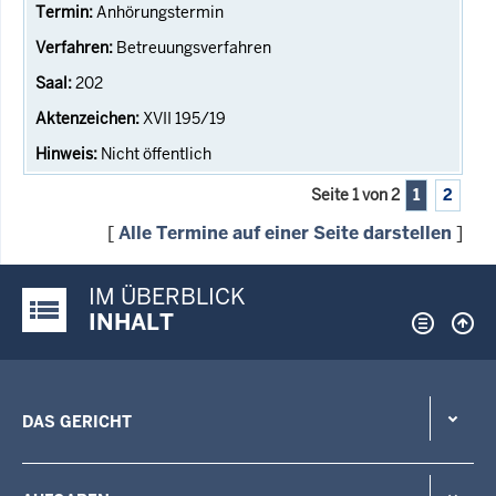
Anhörungstermin
Betreuungsverfahren
202
XVII 195/19
Nicht öffentlich
Seite 1 von 2
1
2
[
Alle Termine auf einer Seite darstellen
]
IM ÜBERBLICK
Justiz-Portal im Überblick:
INHALT
DAS GERICHT