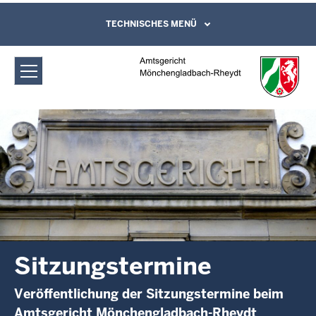
Direkt zum Inhalt
Amtsgericht Mönchengladbach-
TECHNISCHES MENÜ
Leichte Sprache, Gebärdensprachenvideo
und Kontaktformular
Rheydt: Sitzungstermine
Sitzungstermine
Veröffentlichung der Sitzungstermine beim
Amtsgericht Mönchengladbach-Rheydt