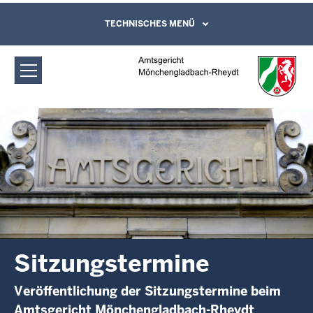
Direkt zum Inhalt
Amtsgericht Mönchengladbach-
TECHNISCHES MENÜ
Leichte Sprache, Gebärdensprachenvideo
und Kontaktformular
Rheydt: Sitzungstermine
Sitzungstermine
Veröffentlichung der Sitzungstermine beim
Amtsgericht Mönchengladbach-Rheydt