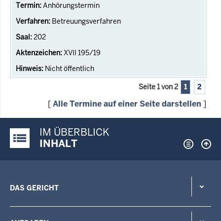
Anhörungstermin
Betreuungsverfahren
202
XVII 195/19
Nicht öffentlich
Seite 1 von 2
1
2
[
Alle Termine auf einer Seite darstellen
]
IM ÜBERBLICK
Justiz-Portal im Überblick:
INHALT
DAS GERICHT