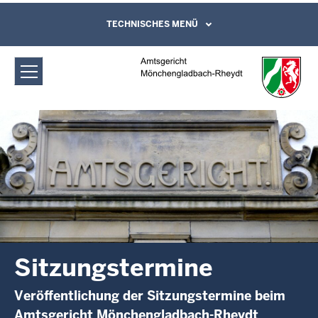
Direkt zum Inhalt
Amtsgericht Mönchengladbach-
TECHNISCHES MENÜ
Leichte Sprache, Gebärdensprachenvideo
und Kontaktformular
Rheydt: Sitzungstermine
Sitzungstermine
Veröffentlichung der Sitzungstermine beim
Amtsgericht Mönchengladbach-Rheydt