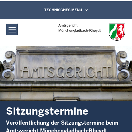
Direkt zum Inhalt
Amtsgericht Mönchengladbach-
TECHNISCHES MENÜ
Leichte Sprache, Gebärdensprachenvideo
und Kontaktformular
Rheydt: Sitzungstermine
Sitzungstermine
Veröffentlichung der Sitzungstermine beim
Amtsgericht Mönchengladbach-Rheydt