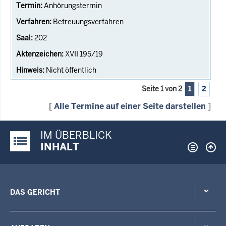
Anhörungstermin
Betreuungsverfahren
202
XVII 195/19
Nicht öffentlich
Seite 1 von 2
1
2
[
Alle Termine auf einer Seite darstellen
]
IM ÜBERBLICK
Justiz-Portal im Überblick:
INHALT
DAS GERICHT