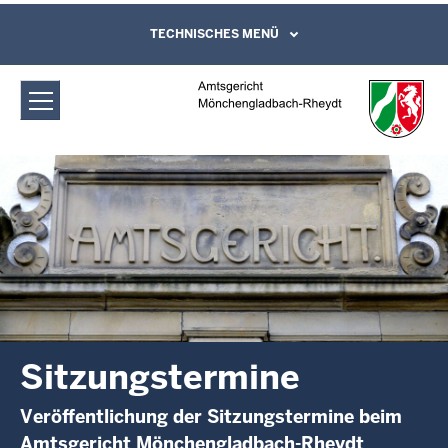
Direkt zum Inhalt
Amtsgericht Mönchengladbach-
TECHNISCHES MENÜ
Leichte Sprache, Gebärdensprachenvideo
und Kontaktformular
Rheydt: Sitzungstermine
Sitzungstermine
Veröffentlichung der Sitzungstermine beim
Amtsgericht Mönchengladbach-Rheydt