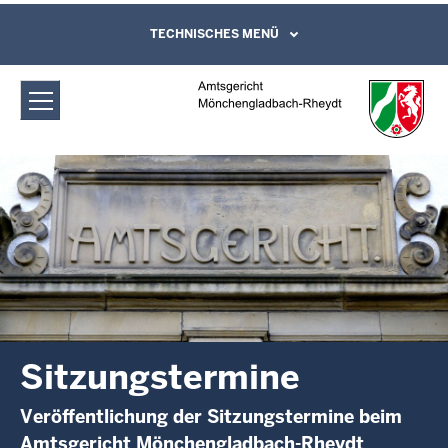
Direkt zum Inhalt
Amtsgericht Mönchengladbach-
TECHNISCHES MENÜ
Leichte Sprache, Gebärdensprachenvideo
und Kontaktformular
Rheydt: Sitzungstermine
Sitzungstermine
Veröffentlichung der Sitzungstermine beim
Amtsgericht Mönchengladbach-Rheydt