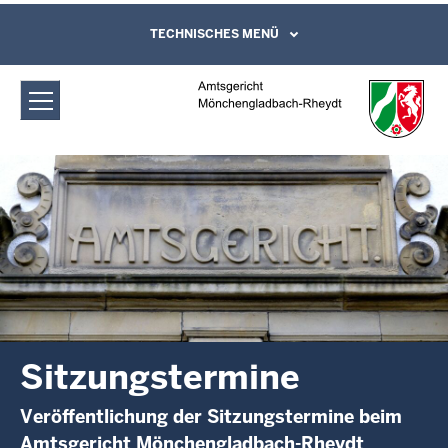
Direkt zum Inhalt
Amtsgericht Mönchengladbach-
TECHNISCHES MENÜ
Leichte Sprache, Gebärdensprachenvideo
und Kontaktformular
Rheydt: Sitzungstermine
Sitzungstermine
Veröffentlichung der Sitzungstermine beim
Amtsgericht Mönchengladbach-Rheydt