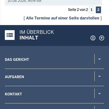
10.08.2026, nicht vor.
Seite 2 von 2
1
2
[
Alle Termine auf einer Seite darstellen
]
IM ÜBERBLICK
Justiz-Portal im Überblick:
INHALT
DAS GERICHT
AUFGABEN
KONTAKT