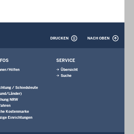
DRUCKEN
NACH OBEN
NFOS
SERVICE
ner/Hilfen
Übersicht
Suche
ichtung / Schiedsleute
Bund/Länder)
chung NRW
fahren
che Kostenmarke
ige Einrichtungen