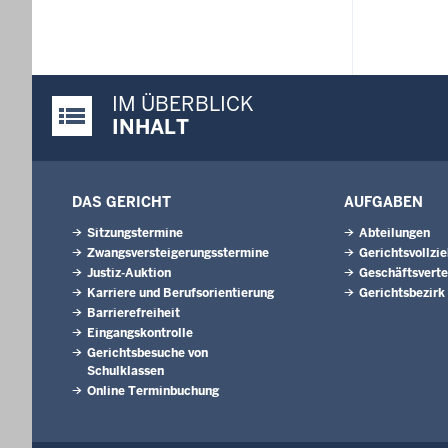
IM ÜBERBLICK
Justiz-Portal im Überblick:
INHALT
DAS GERICHT
AUFGABEN
Sitzungstermine
Abteilungen
Zwangsversteigerungsstermine
Gerichtsvollzi
Justiz-Auktion
Geschäftsverte
Karriere und Berufsorientierung
Gerichtsbezirk
Barrierefreiheit
Eingangskontrolle
Gerichtsbesuche von
Schulklassen
Online Terminbuchung