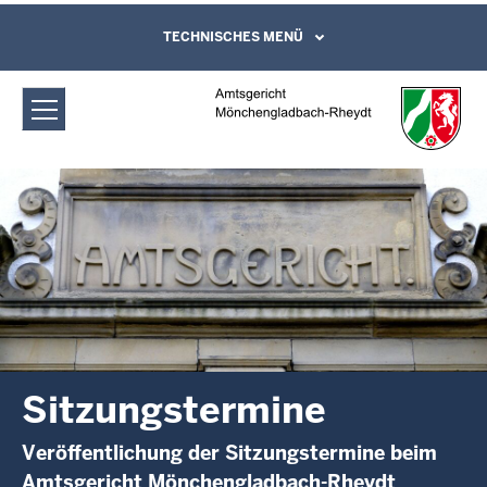
Direkt zum Inhalt
Amtsgericht Mönchengladbach-
TECHNISCHES MENÜ
Leichte Sprache, Gebärdensprachenvideo
und Kontaktformular
Rheydt: Sitzungstermine
Sitzungstermine
Veröffentlichung der Sitzungstermine beim
Amtsgericht Mönchengladbach-Rheydt