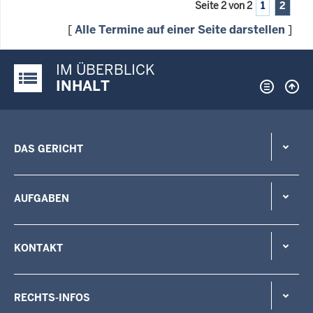
Seite 2 von 2
1
2
[
Alle Termine auf einer Seite darstellen
]
IM ÜBERBLICK
Justiz-Portal im Überblick:
INHALT
DAS GERICHT
AUFGABEN
KONTAKT
RECHTS-INFOS