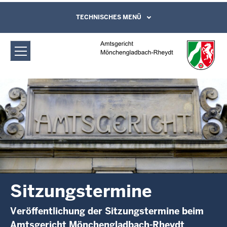
Direkt zum Inhalt
Amtsgericht Mönchengladbach-
TECHNISCHES MENÜ
Leichte Sprache, Gebärdensprachenvideo
und Kontaktformular
Rheydt: Sitzungstermine
Sitzungstermine
Veröffentlichung der Sitzungstermine beim
Amtsgericht Mönchengladbach-Rheydt