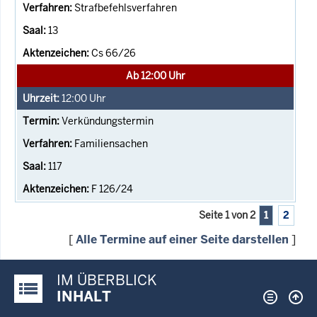
Strafbefehlsverfahren
13
Cs 66/26
Ab 12:00 Uhr
12:00
Uhr
Verkündungstermin
Familiensachen
117
F 126/24
Seite 1 von 2
1
2
[
Alle Termine auf einer Seite darstellen
]
IM ÜBERBLICK
Justiz-Portal im Überblick:
INHALT