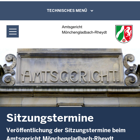
Direkt zum Inhalt
Amtsgericht Mönchengladbach-
TECHNISCHES MENÜ
Leichte Sprache, Gebärdensprachenvideo
und Kontaktformular
Rheydt: Sitzungstermine
Sitzungstermine
Veröffentlichung der Sitzungstermine beim
Amtsgericht Mönchengladbach-Rheydt