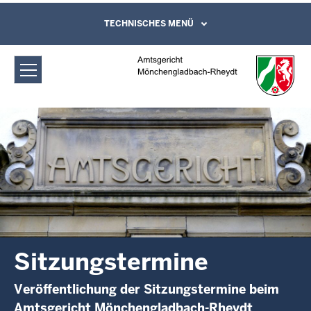
Direkt zum Inhalt
Amtsgericht Mönchengladbach-
TECHNISCHES MENÜ
Leichte Sprache, Gebärdensprachenvideo
und Kontaktformular
Rheydt: Sitzungstermine
Sitzungstermine
Veröffentlichung der Sitzungstermine beim
Amtsgericht Mönchengladbach-Rheydt