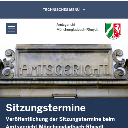
Direkt zum Inhalt
Amtsgericht Mönchengladbach-
TECHNISCHES MENÜ
Leichte Sprache, Gebärdensprachenvideo
und Kontaktformular
Rheydt: Sitzungstermine
Sitzungstermine
Veröffentlichung der Sitzungstermine beim
Amtsgericht Mönchengladbach-Rheydt