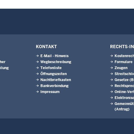
KONTAKT
RECHTS-I
E-Mail - Hinweis
Kostenrech
eher
Wegbeschreibung
Formulare
ilung
Telefonliste
Zeugen
Öffnungszeiten
Streitschl
Nachtbriefkasten
Gesetze (
Bankverbindung
Rechtspre
Impressum
Online-Ver
Elektronis
Gemeinnütz
(Antrag)