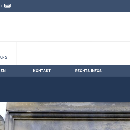
IT
nd Kontaktformular
 Zwangsversteigerungsstermine
HUNG
BEN
KONTAKT
RECHTS-INFOS