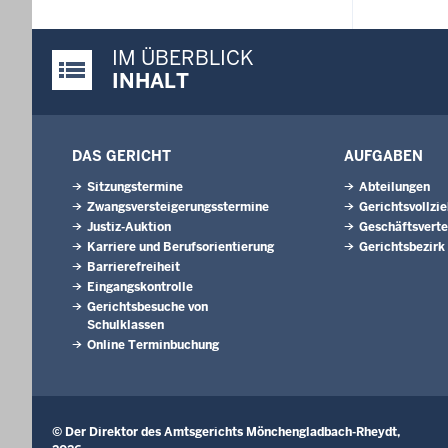
IM ÜBERBLICK
Justiz-Portal im Überblick:
INHALT
DAS GERICHT
AUFGABEN
Sitzungstermine
Abteilungen
Zwangsversteigerungsstermine
Gerichtsvollzi
Justiz-Auktion
Geschäftsverte
Karriere und Berufsorientierung
Gerichtsbezirk
Barrierefreiheit
Eingangskontrolle
Gerichtsbesuche von
Schulklassen
Online Terminbuchung
© Der Direktor des Amtsgerichts Mönchengladbach-Rheydt,