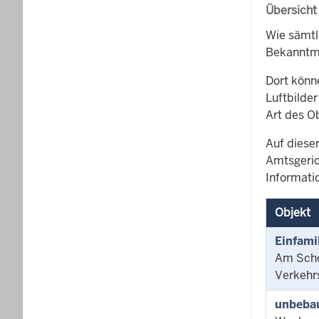
Übersicht
Wie sämtl
Bekanntma
Dort könn
Luftbilder
Art des O
Auf dieser
Amtsgeric
Informati
Objekt
Einfami
Am Sch
Verkehr
unbebau