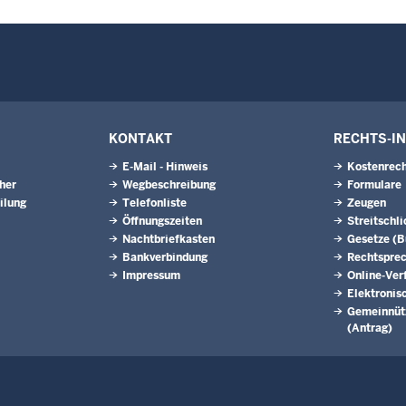
KONTAKT
RECHTS-I
E-Mail - Hinweis
Kostenrech
eher
Wegbeschreibung
Formulare
ilung
Telefonliste
Zeugen
Öffnungszeiten
Streitschl
Nachtbriefkasten
Gesetze (
Bankverbindung
Rechtspre
Impressum
Online-Ver
Elektronis
Gemeinnütz
(Antrag)