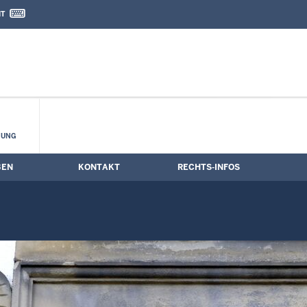
IT
nd Kontaktformular
 Zwangsversteigerungsstermine
HUNG
BEN
KONTAKT
RECHTS-INFOS