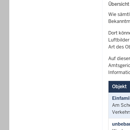
Übersicht
Wie sämtl
Bekanntma
Dort könn
Luftbilder
Art des O
Auf dieser
Amtsgeric
Informati
Objekt
Einfami
Am Sch
Verkehr
unbebau