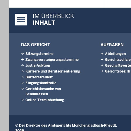
IM ÜBERBLICK
Justiz-Portal im Überblick:
INHALT
DAS GERICHT
AUFGABEN
Sitzungstermine
Abteilungen
Zwangsversteigerungsstermine
Gerichtsvollzi
Justiz-Auktion
Geschäftsverte
Karriere und Berufsorientierung
Gerichtsbezirk
Barrierefreiheit
Eingangskontrolle
Gerichtsbesuche von
Schulklassen
Online Terminbuchung
© Der Direktor des Amtsgerichts Mönchengladbach-Rheydt,
2026