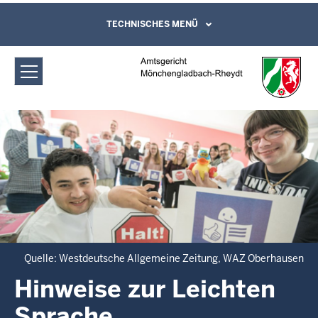
Direkt zum Inhalt
Amtsgericht Mönchengladbach-
TECHNISCHES MENÜ
Leichte Sprache, Gebärdensprachenvideo
und Kontaktformular
Rheydt: Hinweise zur Leichten Sprache
Quelle: Westdeutsche Allgemeine Zeitung, WAZ Oberhausen
Hinweise zur Leichten
Sprache