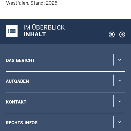
Westfalen, Stand: 2026
IM ÜBERBLICK
Justiz-Portal im Überblick:
INHALT
DAS GERICHT
AUFGABEN
KONTAKT
RECHTS-INFOS