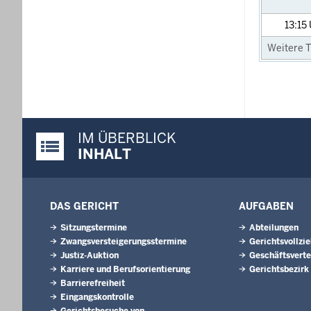
13:15
Weitere T
IM ÜBERBLICK
Justiz-Portal im Überblick:
INHALT
DAS GERICHT
AUFGABEN
Sitzungstermine
Abteilungen
Zwangsversteigerungsstermine
Gerichtsvollzi
Justiz-Auktion
Geschäftsverte
Karriere und Berufsorientierung
Gerichtsbezirk
Barrierefreiheit
Eingangskontrolle