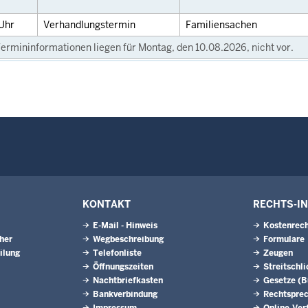
Uhr
Verhandlungstermin
Familiensachen
ermininformationen liegen für Montag, den 10.08.2026, nicht vor.
KONTAKT
RECHTS-I
E-Mail - Hinweis
Kostenrech
eher
Wegbeschreibung
Formulare
ilung
Telefonliste
Zeugen
Öffnungszeiten
Streitschl
Nachtbriefkasten
Gesetze (
Bankverbindung
Rechtspre