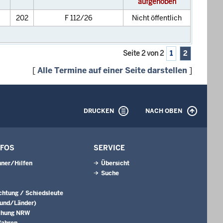
aufgehoben
202
F 112/26
Nicht öffentlich
Seite 2 von 2
1
2
[
Alle Termine auf einer Seite darstellen
]
DRUCKEN
NACH OBEN
NFOS
SERVICE
ner/Hilfen
Übersicht
Suche
ichtung / Schiedsleute
Bund/Länder)
chung NRW