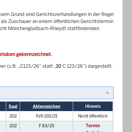
esem Grund sind Gerichtsverhandlungen in der Regel
it als Zuschauer an einem öffentlichen Gerichtstermin
ericht Mönchengladbach-Rheydt stattfindenden
gehoben gekennzeichnet.
 (z.B. „C123/26” statt „
10
C 123/26”) dargestellt.
Saal
Aktenzeichen
Hinweis
202
XVII 201/21
Nicht öffentlich
202
F 83/25
Termin