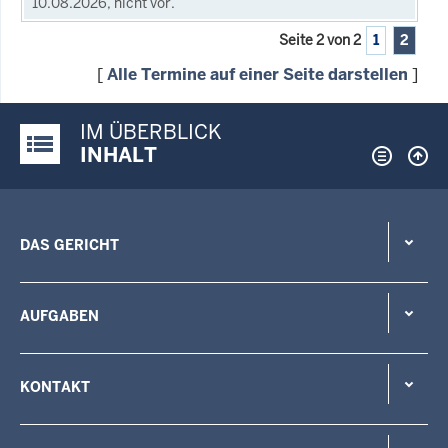
10.08.2026, nicht vor.
Seite 2 von 2
1
2
[
Alle Termine auf einer Seite darstellen
]
IM ÜBERBLICK
Justiz-Portal im Überblick:
INHALT
DAS GERICHT
AUFGABEN
KONTAKT