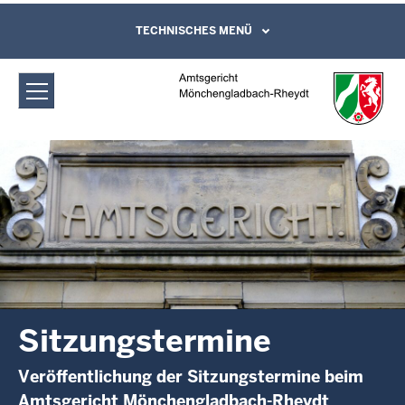
Direkt zum Inhalt
Amtsgericht Mönchengladbach-
TECHNISCHES MENÜ
Leichte Sprache, Gebärdensprachenvideo
und Kontaktformular
Rheydt: Sitzungstermine
Sitzungstermine
Veröffentlichung der Sitzungstermine beim
Amtsgericht Mönchengladbach-Rheydt