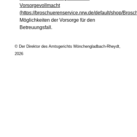
Vorsorgevollmacht
(https://broschuerenservice.nrw.de/default/shop/Br
Möglichkeiten der Vorsorge für den
Betreuungsfall.
© Der Direktor des Amtsgerichts Mönchengladbach-Rheydt,
2026