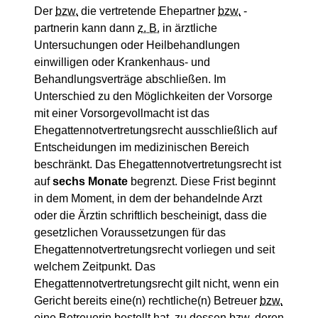
Der
bzw.
die vertretende Ehepartner
bzw.
-
partnerin kann dann
z. B.
in ärztliche
Untersuchungen oder Heilbehandlungen
einwilligen oder Krankenhaus- und
Behandlungsverträge abschließen. Im
Unterschied zu den Möglichkeiten der Vorsorge
mit einer Vorsorgevollmacht ist das
Ehegattennotvertretungsrecht ausschließlich auf
Entscheidungen im medizinischen Bereich
beschränkt. Das Ehegattennotvertretungsrecht ist
auf
sechs Monate
begrenzt. Diese Frist beginnt
in dem Moment, in dem der behandelnde Arzt
oder die Ärztin schriftlich bescheinigt, dass die
gesetzlichen Voraussetzungen für das
Ehegattennotvertretungsrecht vorliegen und seit
welchem Zeitpunkt. Das
Ehegattennotvertretungsrecht gilt nicht, wenn ein
Gericht bereits eine(n) rechtliche(n) Betreuer
bzw.
eine Betreuerin bestellt hat, zu dessen
bzw.
deren