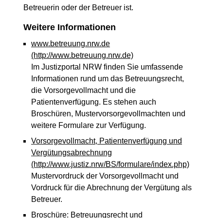
Betreuerin oder der Betreuer ist.
Weitere Informationen
www.betreuung.nrw.de
(http://www.betreuung.nrw.de)
Im Justizportal NRW finden Sie umfassende
Informationen rund um das Betreuungsrecht,
die Vorsorgevollmacht und die
Patientenverfügung. Es stehen auch
Broschüren, Mustervorsorgevollmachten und
weitere Formulare zur Verfügung.
Vorsorgevollmacht, Patientenverfügung und
Vergütungsabrechnung
(http://www.justiz.nrw/BS/formulare/index.php)
Mustervordruck der Vorsorgevollmacht und
Vordruck für die Abrechnung der Vergütung als
Betreuer.
Broschüre: Betreuungsrecht und