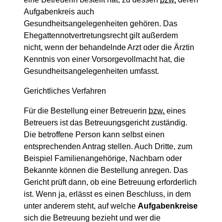
Aufgabenkreis auch
Gesundheitsangelegenheiten gehören. Das
Ehegattennotvertretungsrecht gilt außerdem
nicht, wenn der behandelnde Arzt oder die Ärztin
Kenntnis von einer Vorsorgevollmacht hat, die
Gesundheitsangelegenheiten umfasst.
Gerichtliches Verfahren
Für die Bestellung einer Betreuerin
bzw.
eines
Betreuers ist das Betreuungsgericht zuständig.
Die betroffene Person kann selbst einen
entsprechenden Antrag stellen. Auch Dritte, zum
Beispiel Familienangehörige, Nachbarn oder
Bekannte können die Bestellung anregen. Das
Gericht prüft dann, ob eine Betreuung erforderlich
ist. Wenn ja, erlässt es einen Beschluss, in dem
unter anderem steht, auf welche
Aufgabenkreise
sich die Betreuung bezieht und wer die